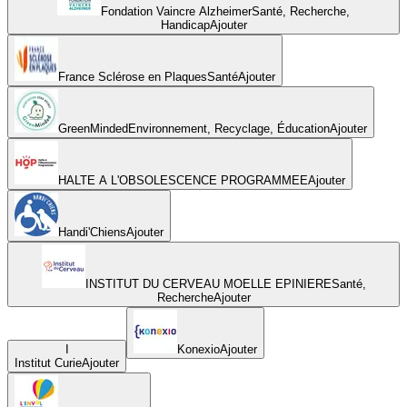
Fondation Vaincre Alzheimer
Santé, Recherche,
Handicap
Ajouter
France Sclérose en Plaques
Santé
Ajouter
GreenMinded
Environnement, Recyclage, Éducation
Ajouter
HALTE A L'OBSOLESCENCE PROGRAMMEE
Ajouter
Handi'Chiens
Ajouter
INSTITUT DU CERVEAU MOELLE EPINIERE
Santé,
Recherche
Ajouter
I
Konexio
Ajouter
Institut Curie
Ajouter