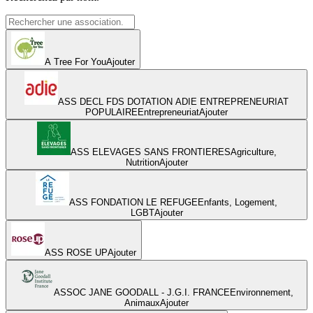
A Tree For You
Ajouter
ASS DECL FDS DOTATION ADIE ENTREPRENEURIAT
POPULAIRE
Entrepreneuriat
Ajouter
ASS ELEVAGES SANS FRONTIERES
Agriculture,
Nutrition
Ajouter
ASS FONDATION LE REFUGE
Enfants, Logement,
LGBT
Ajouter
ASS ROSE UP
Ajouter
ASSOC JANE GOODALL - J.G.I. FRANCE
Environnement,
Animaux
Ajouter