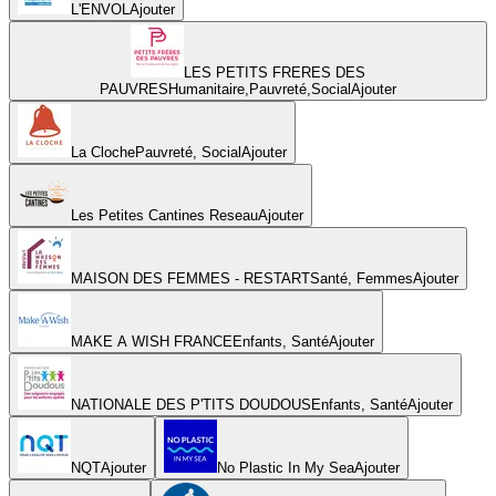
L'ENVOL
Ajouter
LES PETITS FRERES DES
PAUVRES
Humanitaire,Pauvreté,Social
Ajouter
La Cloche
Pauvreté, Social
Ajouter
Les Petites Cantines Reseau
Ajouter
MAISON DES FEMMES - RESTART
Santé, Femmes
Ajouter
MAKE A WISH FRANCE
Enfants, Santé
Ajouter
NATIONALE DES P'TITS DOUDOUS
Enfants, Santé
Ajouter
NQT
Ajouter
No Plastic In My Sea
Ajouter