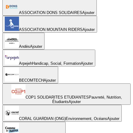
ASSOCIATION DONS SOLIDAIRES
Ajouter
ASSOCIATION MOUNTAIN RIDERS
Ajouter
Andès
Ajouter
Arpejeh
Handicap, Social, Formation
Ajouter
BECOMTECH
Ajouter
COP1 SOLIDARITES ETUDIANTES
Pauvreté, Nutrition,
Étudiants
Ajouter
CORAL GUARDIAN (ONG)
Environnement, Océans
Ajouter