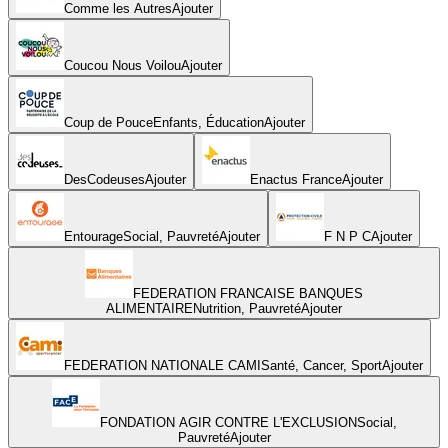
Comme les Autres
Ajouter
Coucou Nous Voilou
Ajouter
Coup de Pouce
Enfants, Éducation
Ajouter
DesCodeuses
Ajouter
Enactus France
Ajouter
Entourage
Social, Pauvreté
Ajouter
F N P C
Ajouter
FEDERATION FRANCAISE BANQUES
ALIMENTAIRE
Nutrition, Pauvreté
Ajouter
FEDERATION NATIONALE CAMI
Santé, Cancer, Sport
Ajouter
FONDATION AGIR CONTRE L'EXCLUSION
Social,
Pauvreté
Ajouter