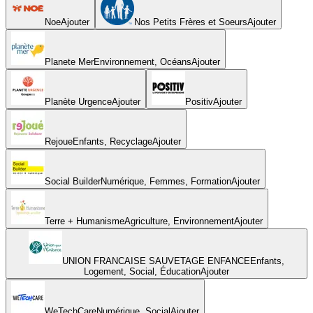
Noe
Ajouter
Nos Petits Frères et Soeurs
Ajouter
Planete Mer
Environnement, Océans
Ajouter
Planète Urgence
Ajouter
Positiv
Ajouter
Rejoue
Enfants, Recyclage
Ajouter
Social Builder
Numérique, Femmes, Formation
Ajouter
Terre + Humanisme
Agriculture, Environnement
Ajouter
UNION FRANCAISE SAUVETAGE ENFANCE
Enfants,
Logement, Social, Éducation
Ajouter
WeTechCare
Numérique, Social
Ajouter